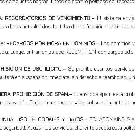
os como listas negras, filtros de spam o políticas del rece
A: RECORDATORIOS DE VENCIMIENTO.–
El sistema envia
us datos actualizados. La falta de notificación no exime la o
A: RECARGOS POR MORA EN DOMINIOS.–
Los dominios v
racia. Luego, entran en estado REDEMPTION, con cargos adicio
HIBICIÓN DE USO ILÍCITO.–
Se prohíbe usar los servicio
sultará en suspensión inmediata, sin derecho a reembolso, y 
MERA: PROHIBICIÓN DE SPAM.–
El envío de spam está proh
reactivación. El cliente es responsable del cumplimiento de 
UNDA: USO DE COOKIES Y DATOS.–
ECUADOMAINS S.A.S. 
 seguridad. Al usar los servicios, el cliente acepta esta polí