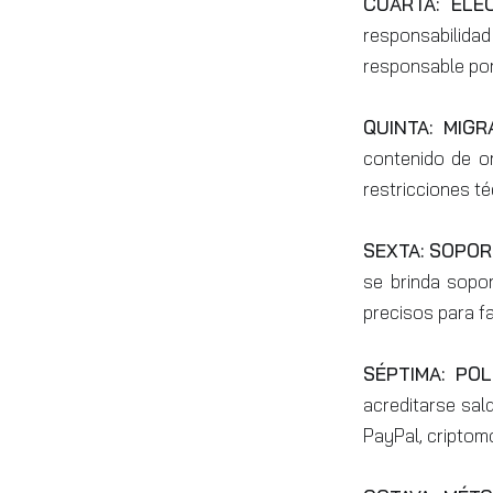
CUARTA: ELE
responsabilid
responsable por 
QUINTA: MIG
contenido de or
restricciones t
SEXTA: SOPOR
se brinda sopor
precisos para fac
SÉPTIMA: PO
acreditarse sal
PayPal, criptom