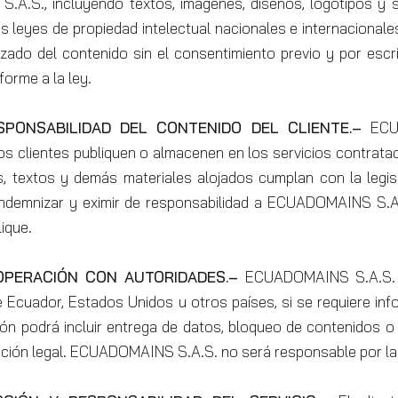
A.S., incluyendo textos, imágenes, diseños, logotipos y s
s leyes de propiedad intelectual nacionales e internacionales
zado del contenido sin el consentimiento previo y por esc
orme a la ley.
SPONSABILIDAD DEL CONTENIDO DEL CLIENTE.–
ECU
os clientes publiquen o almacenen en los servicios contrata
, textos y demás materiales alojados cumplan con la legis
indemnizar y eximir de responsabilidad a ECUADOMAINS S.A.
ique.
OPERACIÓN CON AUTORIDADES.–
ECUADOMAINS S.A.S. s
Ecuador, Estados Unidos u otros países, si se requiere inf
ón podrá incluir entrega de datos, bloqueo de contenidos o
osición legal. ECUADOMAINS S.A.S. no será responsable por 