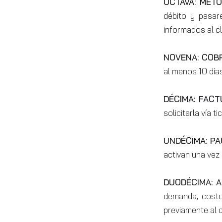
OCTAVA: MÉT
débito y pasar
informados al c
NOVENA: COB
al menos 10 día
DÉCIMA: FAC
solicitarla vía
UNDÉCIMA: P
activan una vez 
DUODÉCIMA: 
demanda, costos
previamente al c