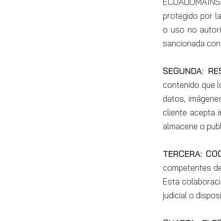
ECUADOMAINS S.
protegido por la
o uso no autori
sancionada conf
SEGUNDA: RE
contenido que l
datos, imágenes
cliente acepta 
almacene o publ
TERCERA: CO
competentes de 
Esta colaboraci
judicial o disp