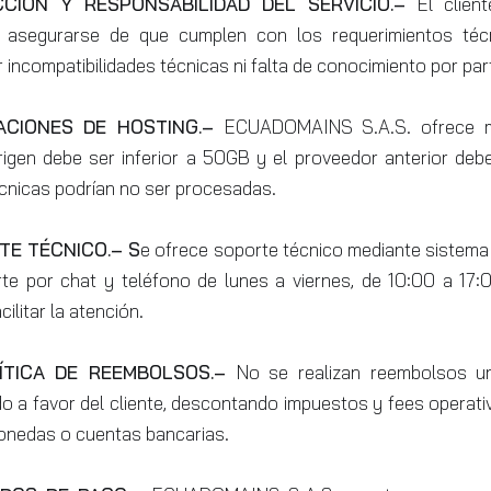
CCIÓN Y RESPONSABILIDAD DEL SERVICIO.–
El clien
ad asegurarse de que cumplen con los requerimientos t
incompatibilidades técnicas ni falta de conocimiento por part
RACIONES DE HOSTING.–
ECUADOMAINS S.A.S. ofrece mig
igen debe ser inferior a 50GB y el proveedor anterior deb
écnicas podrían no ser procesadas.
TE TÉCNICO.– S
e ofrece soporte técnico mediante sistema
te por chat y teléfono de lunes a viernes, de 10:00 a 17:0
ilitar la atención.
LÍTICA DE REEMBOLSOS.–
No se realizan reembolsos un
do a favor del cliente, descontando impuestos y fees operat
onedas o cuentas bancarias.