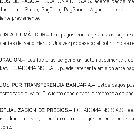
ODOS DE PAGO.–
ECUADOMAINS S.A.S. acepta pagos media
elas como Stripe, PayPal y PayPhone. Algunos métodos d
liente previamente.
ROS AUTOMÁTICOS.–
Los pagos con tarjeta están sujetos 
s antes del vencimiento. Una vez procesado el cobro, no se r
TURACIÓN.–
Las facturas se generan automáticamente tras el
 ticket. ECUADOMAINS S.A.S. puede retener la emisión ante pa
AGOS POR TRANSFERENCIA BANCARIA.–
Estos pagos pue
acreditado el valor. El cliente debe enviar la referencia de pago
ACTUALIZACIÓN DE PRECIOS.–
ECUADOMAINS S.A.S. podrá
 administrativos, energía eléctrica o ajustes en precios d
liente.