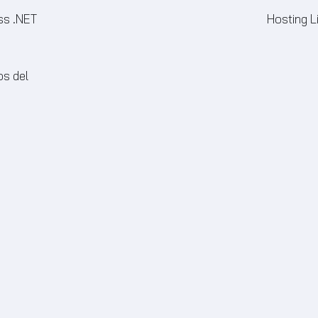
ss .NET
Hosting L
os del